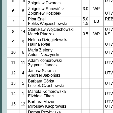
5
15
UTW
Zbigniew Dworecki
Zbigniew Surowiński
3.0
WP
6
8
Zbigniew Koziołek
UTW
Piotr Ertel
5.0
REBI
7
7
LB
Feliks Wojciechowski
1.5
Stanisław Wojciechowski
UTW
8
14
Marek Płaczek
0.5
WP
KS 
Helena Dzięgielewska
9
9
Halina Rytel
UTW
Maria Zielony
10
6
UTW
Antoni Neczyński
Adam Komorowski
11
11
UTW
Zygmunt Janecki
Janusz Szrama
12
4
UTW
Andrzej Jabłoński
Barbara Górka
13
5
UTW
Leszek Czachowski
Mariola Komorowska
14
1
UTW
Elżbieta Fikert
Barbara Mazur
UTW
15
12
Mirosław Kacprowski
UTW
Dorota Przybylska