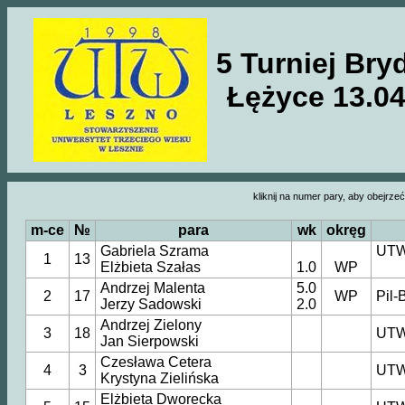
5 Turniej Br
Łężyce 13.04
kliknij na numer pary, aby obejrzeć
m-ce
№
para
wk
okręg
Gabriela Szrama
UTW
1
13
Elżbieta Szałas
1.0
WP
Andrzej Malenta
5.0
2
17
WP
Pil-
Jerzy Sadowski
2.0
Andrzej Zielony
3
18
UTW
Jan Sierpowski
Czesława Cetera
4
3
UTW
Krystyna Zielińska
Elżbieta Dworecka