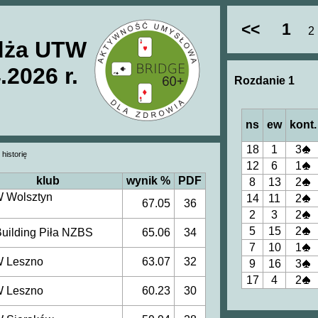
<<
1
2
ydża UTW
.2026 r.
Rozdanie 1
ns
ew
kont.
18
1
3
 historię
12
6
1
klub
wynik %
PDF
8
13
2
 Wolsztyn
14
11
2
67.05
36
2
3
2
5
15
2
Building Piła NZBS
65.06
34
7
10
1
 Leszno
63.07
32
9
16
3
17
4
2
 Leszno
60.23
30