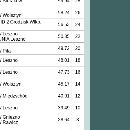
 Sieraków
59.94
28
58.24
26
 Wolsztyn
D 2 Grodzisk Wlkp.
56.53
24
 Leszno
50.85
22
UNIA Leszno
49.72
20
 Piła
 Leszno
48.01
18
 Leszno
47.73
16
 Wolsztyn
45.17
14
 Międzychód
40.91
12
 Leszno
39.49
10
 Gniezno
38.64
8
 Rawicz