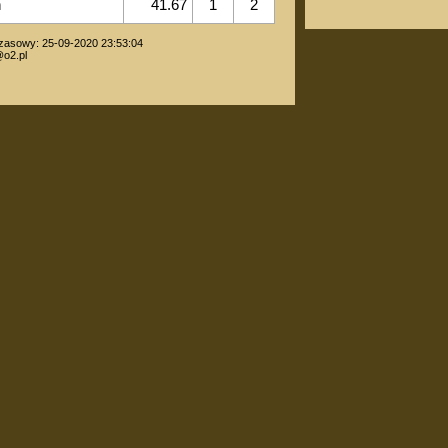
ń
41.67
1
2
zasowy: 25-09-2020 23:53:04
o2.pl