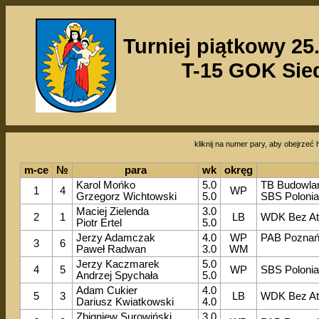
Turniej piątkowy 25.
T-15 GOK Sie
kliknij na numer pary, aby obejrzeć h
m-ce
№
para
wk
okręg
Karol Mońko
5.0
TB Budowla
1
4
WP
Grzegorz Wichtowski
5.0
SBS Poloni
Maciej Zielenda
3.0
2
1
LB
WDK Bez At
Piotr Ertel
5.0
Jerzy Adamczak
4.0
WP
PAB Pozna
3
6
Paweł Radwan
3.0
WM
Jerzy Kaczmarek
5.0
4
5
WP
SBS Poloni
Andrzej Spychała
5.0
Adam Cukier
4.0
5
3
LB
WDK Bez At
Dariusz Kwiatkowski
4.0
Zbigniew Surowiński
3.0