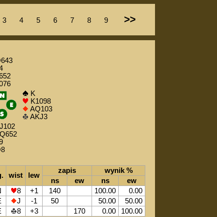
>>
3
4
5
6
7
8
9
643
4
652
076
K
K1098
AQ103
AKJ3
J102
Q652
9
8
zapis
wynik %
g.
wist
lew
ns
ew
ns
ew
N
8
+1
140
100.00
0.00
E
J
-1
50
50.00
50.00
E
8
+3
170
0.00
100.00