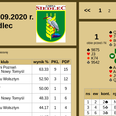
<<
1
2
09.2020 r.
dlec
Q
1
7
8
obie przed / N
1
9875
istorię
J3
K74
klub
wynik %
PKL
PDF
9542
ni Poznań
A
63.33
9
15
a Nowy Tomyśl
A
J
u Wolsztyn
52.50
3
12
Q
ń
50.00
1
9
ns
ew
kont.
r
a Nowy Tomyśl
48.33
1
6
1
2
2
3
4
5
u Wolsztyn
44.17
1
4
5
6
3