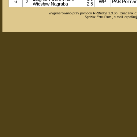
6
2
WP
PAB Pozna
Wiesław Nagraba
2.5
wygenerowano przy pomocy RRBridge 1.3.6b , znacznik c
Sędzia: Ertel Piotr , e-mail:
erpo5o@