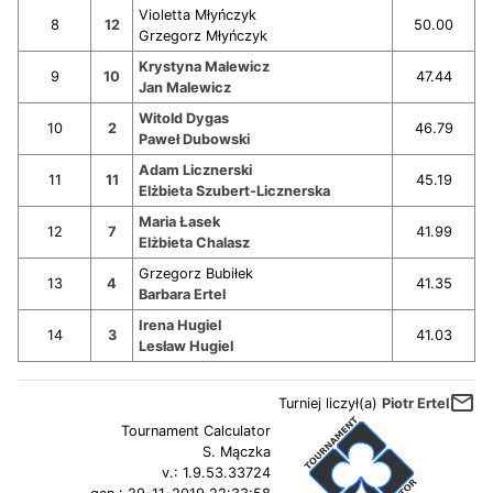
Violetta Młyńczyk
8
12
50.00
Grzegorz Młyńczyk
Krystyna Malewicz
9
10
47.44
Jan Malewicz
Witold Dygas
10
2
46.79
Paweł Dubowski
Adam Licznerski
11
11
45.19
Elżbieta Szubert-Licznerska
Maria Łasek
12
7
41.99
Elżbieta Chalasz
Grzegorz Bubiłek
13
4
41.35
Barbara Ertel
Irena Hugiel
14
3
41.03
Lesław Hugiel
mail_outline
Turniej liczył(a)
Piotr Ertel
Tournament Calculator
S. Mączka
v.:
1.9.53.33724