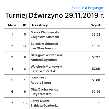
Choose a language
Turniej Dźwirzyno 29.11.2019 r.
M-ce
ID
Uczestnicy
Wynik
Marek Wichtowski
1
5
59.62
Zbigniew Adamski
Bolesław Urbaniak
2
14
59.29
Jan Obuchowicz
Grzegorz Wichtowski
3
8
57.37
Andrzej Spychała
Wojciech Morkowski
4
6
57.05
Kazimierz Pańtak
Piotr Ertel
5
1
51.60
Robert Sikora
Olga Zacharewicz
6
9
50.96
Krzysztof Król
Jerzy Cydzik
7
13
50.32
Elżbieta Gazdecka