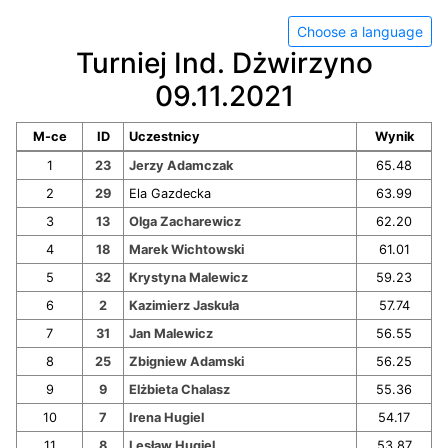
Choose a language
Turniej Ind. Dżwirzyno
09.11.2021
M-ce
ID
Uczestnicy
Wynik
1
23
Jerzy Adamczak
65.48
2
29
Ela Gazdecka
63.99
3
13
Olga Zacharewicz
62.20
4
18
Marek Wichtowski
61.01
5
32
Krystyna Malewicz
59.23
6
2
Kazimierz Jaskuła
57.74
7
31
Jan Malewicz
56.55
8
25
Zbigniew Adamski
56.25
9
9
Elżbieta Chalasz
55.36
10
7
Irena Hugiel
54.17
11
8
Lesław Hugiel
53.87