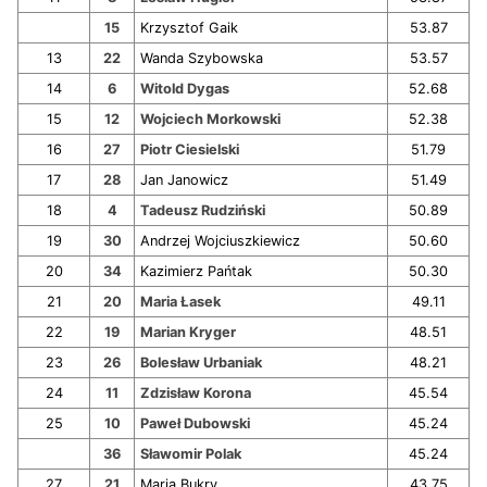
15
Krzysztof Gaik
53.87
13
22
Wanda Szybowska
53.57
14
6
Witold Dygas
52.68
15
12
Wojciech Morkowski
52.38
16
27
Piotr Ciesielski
51.79
17
28
Jan Janowicz
51.49
18
4
Tadeusz Rudziński
50.89
19
30
Andrzej Wojciuszkiewicz
50.60
20
34
Kazimierz Pańtak
50.30
21
20
Maria Łasek
49.11
22
19
Marian Kryger
48.51
23
26
Bolesław Urbaniak
48.21
24
11
Zdzisław Korona
45.54
25
10
Paweł Dubowski
45.24
36
Sławomir Polak
45.24
27
21
Maria Bukry
43.75