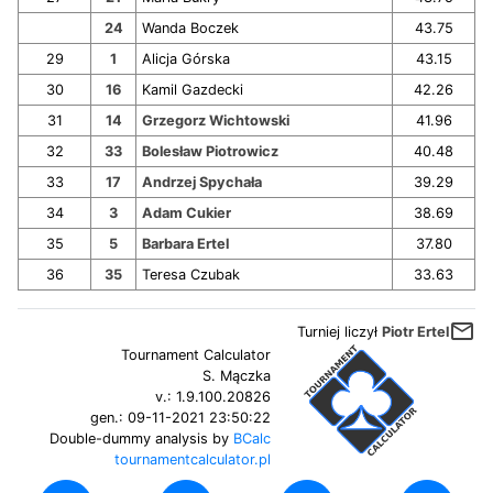
24
Wanda Boczek
43.75
29
1
Alicja Górska
43.15
30
16
Kamil Gazdecki
42.26
31
14
Grzegorz Wichtowski
41.96
32
33
Bolesław Piotrowicz
40.48
33
17
Andrzej Spychała
39.29
34
3
Adam Cukier
38.69
35
5
Barbara Ertel
37.80
36
35
Teresa Czubak
33.63
mail_outline
Turniej liczył
Piotr Ertel
Tournament Calculator
S. Mączka
v.:
1.9.100.20826
gen.:
09-11-2021 23:50:22
Double-dummy analysis by
BCalc
tournamentcalculator.pl