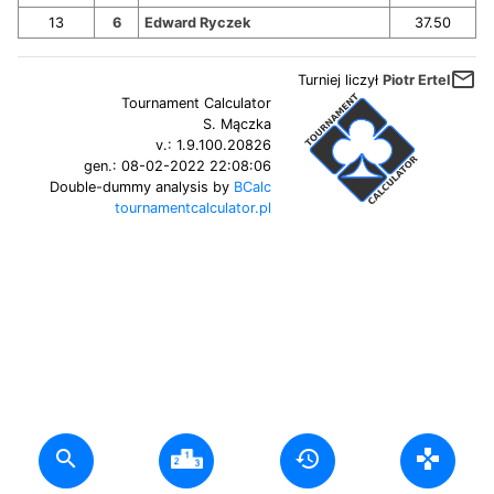
13
6
Edward Ryczek
37.50
mail_outline
Turniej liczył
Piotr Ertel
Tournament Calculator
S. Mączka
v.:
1.9.100.20826
gen.:
08-02-2022 22:08:06
Double-dummy analysis by
BCalc
tournamentcalculator.pl
search
history
gamepad