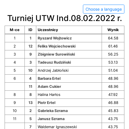
Choose a language
Turniej UTW Ind.08.02.2022 r.
M-ce
ID
Uczestnicy
Wynik
1
1
Ryszard Wojtowicz
64.58
2
12
Feliks Wojciechowski
61.46
3
9
Zbigniew Surowiński
56.25
4
3
Tadeusz Rudziński
53.13
5
10
Andrzej Jabłoński
51.04
6
4
Barbara Ertel
48.96
11
Adam Cukier
48.96
8
8
Halina Harłos
47.92
9
13
Piotr Ertel
46.88
10
2
Gabrieka Szrama
45.83
11
5
Janusz Szrama
43.75
7
Waldemar Ignaszewski
43.75