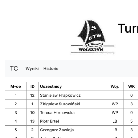
Tur
TC
Wyniki
Historie
M-ce
ID
Uczestnicy
Woj.
WK
1
12
Stanisław Hrapkowicz
0
2
1
Zbigniew Surowiński
WP
3
3
10
Teresa Hornowska
WP
0
4
13
Piotr Ertel
LB
5
5
2
Grzegorz Zawieja
LB
3