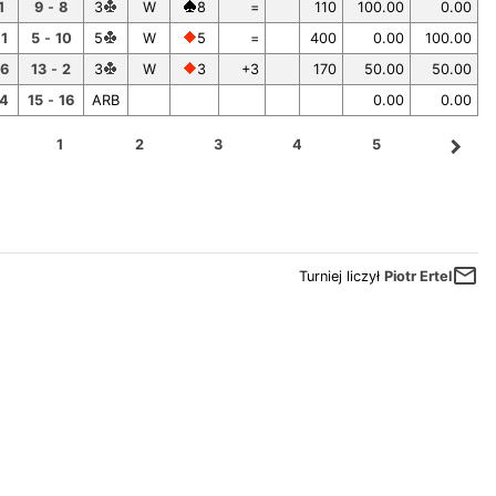
1
9
-
8
3
W
8
=
110
100.00
0.00
11
5
-
10
5
W
5
=
400
0.00
100.00
6
13
-
2
3
W
3
+3
170
50.00
50.00
14
15
-
16
ARB
0.00
0.00
navigate_next
1
2
3
4
5
mail_outline
Turniej liczył
Piotr Ertel