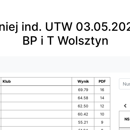
niej ind. UTW 03.05.202
BP i T Wolsztyn
Klub
Wynik
PDF
69.79
16
64.58
14
navigate_before
62.50
12
60.42
10
NS
55.21
9