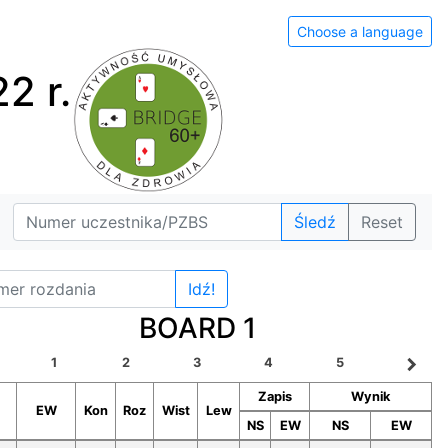
Choose a language
2 r.
Śledź
Reset
Idź!
BOARD 1
navigate_next
1
2
3
4
5
Zapis
Wynik
EW
Kon
Roz
Wist
Lew
NS
EW
NS
EW