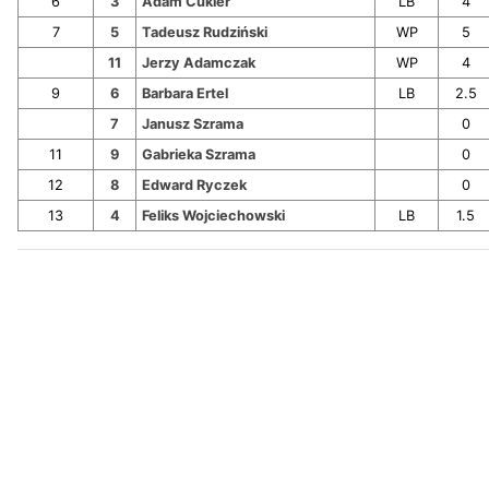
6
3
Adam Cukier
LB
4
7
5
Tadeusz Rudziński
WP
5
11
Jerzy Adamczak
WP
4
9
6
Barbara Ertel
LB
2.5
7
Janusz Szrama
0
11
9
Gabrieka Szrama
0
12
8
Edward Ryczek
0
13
4
Feliks Wojciechowski
LB
1.5