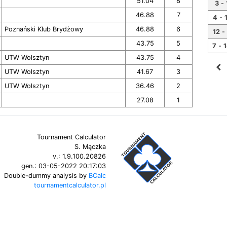
51.04
8
3
-
46.88
7
4
-
Poznański Klub Brydżowy
46.88
6
12
-
43.75
5
7
-
UTW Wolsztyn
43.75
4
navigate_before
UTW Wolsztyn
41.67
3
UTW Wolsztyn
36.46
2
27.08
1
Tournament Calculator
S. Mączka
v.:
1.9.100.20826
gen.:
03-05-2022 20:17:03
Double-dummy analysis by
BCalc
tournamentcalculator.pl