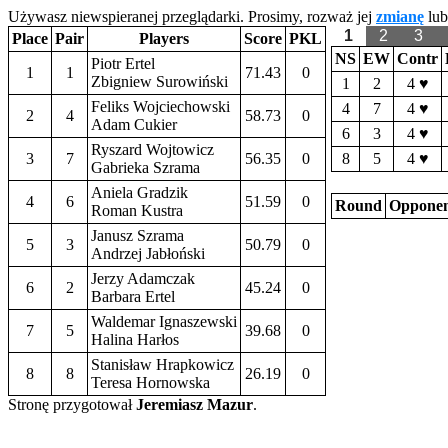
Używasz niewspieranej przeglądarki. Prosimy, rozważ jej
zmianę
lub
1
2
3
Place
Pair
Players
Score
PKL
NS
EW
Contr
Piotr Ertel
1
1
71.43
0
Zbigniew Surowiński
1
2
4 ♥
Feliks Wojciechowski
4
7
4 ♥
2
4
58.73
0
Adam Cukier
6
3
4 ♥
Ryszard Wojtowicz
3
7
56.35
0
8
5
4 ♥
Gabrieka Szrama
Aniela Gradzik
4
6
51.59
0
Round
Opponen
Roman Kustra
Janusz Szrama
5
3
50.79
0
Andrzej Jabłoński
Jerzy Adamczak
6
2
45.24
0
Barbara Ertel
Waldemar Ignaszewski
7
5
39.68
0
Halina Harłos
Stanisław Hrapkowicz
8
8
26.19
0
Teresa Hornowska
Stronę przygotował
Jeremiasz Mazur
.