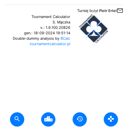
mail_outline
Turniej liczył
Piotr Ertel
Tournament Calculator
S. Mączka
v.:
1.9.100.20826
gen.:
18-09-2024 19:51:14
Double-dummy analysis by
BCalc
tournamentcalculator.pl
search
history
gamepad