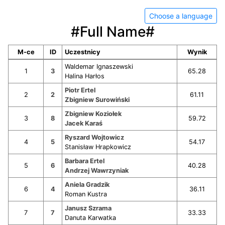
Choose a language
#Full Name#
M-ce
ID
Uczestnicy
Wynik
Waldemar Ignaszewski
1
3
65.28
Halina Harłos
Piotr Ertel
2
2
61.11
Zbigniew Surowiński
Zbigniew Koziołek
3
8
59.72
Jacek Karaś
Ryszard Wojtowicz
4
5
54.17
Stanisław Hrapkowicz
Barbara Ertel
5
6
40.28
Andrzej Wawrzyniak
Aniela Gradzik
6
4
36.11
Roman Kustra
Janusz Szrama
7
7
33.33
Danuta Karwatka