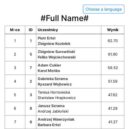
Choose a language
#Full Name#
M-ce
ID
Uczestnicy
Wynik
Piotr Ertel
1
1
62.70
Zbigniew Koziołek
Zbigniew Surowiński
2
5
61.90
Feliks Wojciechowski
Adam Cukier
3
7
59.52
Karol Mońko
Gabrieka Szrama
4
2
51.59
Ryszard Wojtowicz
Teresa Hornowska
5
3
47.62
Stanisław Hrapkowicz
Janusz Szrama
6
8
41.29
Andrzej Jabłoński
Andrzej Wawrzyniak
7
6
41.27
Barbara Ertel