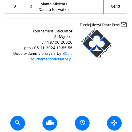
Jolanta Mielcarz
8
4
34.13
Danuta Karwatka
mail_outline
Turniej liczył
Piotr Ertel
Tournament Calculator
S. Mączka
v.:
1.9.100.20826
gen.:
05-11-2024 19:55:55
Double-dummy analysis by
BCalc
tournamentcalculator.pl
search
history
gamepad