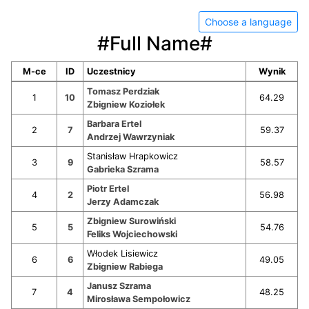
Choose a language
#Full Name#
M-ce
ID
Uczestnicy
Wynik
Tomasz Perdziak
1
10
64.29
Zbigniew Koziołek
Barbara Ertel
2
7
59.37
Andrzej Wawrzyniak
Stanisław Hrapkowicz
3
9
58.57
Gabrieka Szrama
Piotr Ertel
4
2
56.98
Jerzy Adamczak
Zbigniew Surowiński
5
5
54.76
Feliks Wojciechowski
Włodek Lisiewicz
6
6
49.05
Zbigniew Rabiega
Janusz Szrama
7
4
48.25
Mirosława Sempołowicz