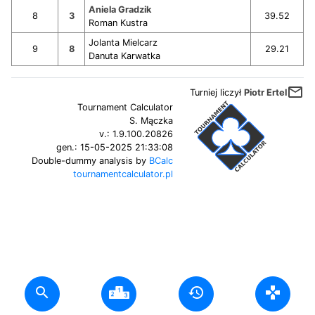
Aniela Gradzik
8
3
39.52
Roman Kustra
Jolanta Mielcarz
9
8
29.21
Danuta Karwatka
mail_outline
Turniej liczył
Piotr Ertel
Tournament Calculator
S. Mączka
v.:
1.9.100.20826
gen.:
15-05-2025 21:33:08
Double-dummy analysis by
BCalc
tournamentcalculator.pl
search
history
gamepad