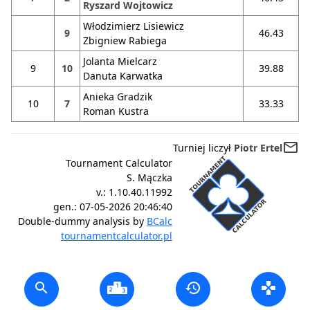
Ryszard Wojtowicz
Włodzimierz Lisiewicz
9
46.43
Zbigniew Rabiega
Jolanta Mielcarz
9
10
39.88
Danuta Karwatka
Anieka Gradzik
10
7
33.33
Roman Kustra
mail_outline
Turniej liczył
Piotr Ertel
Tournament Calculator
S. Mączka
v.:
1.10.40.11992
gen.:
07-05-2026 20:46:40
Double-dummy analysis by
BCalc
tournamentcalculator.pl
search
history
gamepad