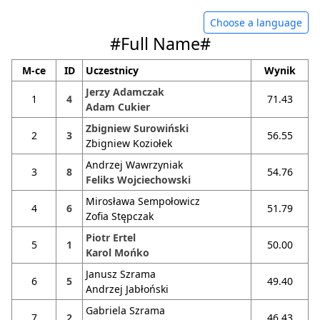
Choose a language
#Full Name#
M-ce
ID
Uczestnicy
Wynik
Jerzy Adamczak
1
4
71.43
Adam Cukier
Zbigniew Surowiński
2
3
56.55
Zbigniew Koziołek
Andrzej Wawrzyniak
3
8
54.76
Feliks Wojciechowski
Mirosława Sempołowicz
4
6
51.79
Zofia Stępczak
Piotr Ertel
5
1
50.00
Karol Mońko
Janusz Szrama
6
5
49.40
Andrzej Jabłoński
Gabriela Szrama
7
2
46.43