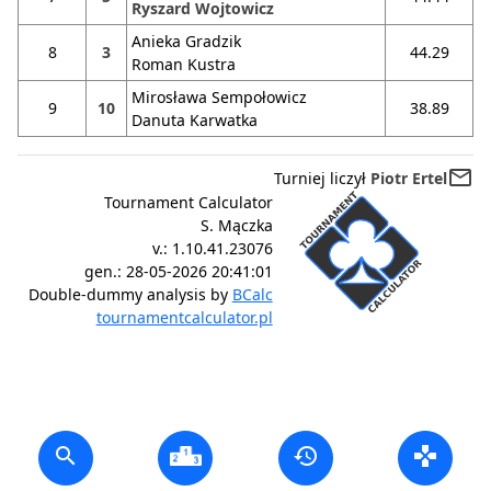
Ryszard Wojtowicz
Anieka Gradzik
8
3
44.29
Roman Kustra
Mirosława Sempołowicz
9
10
38.89
Danuta Karwatka
mail_outline
Turniej liczył
Piotr Ertel
Tournament Calculator
S. Mączka
v.:
1.10.41.23076
gen.:
28-05-2026 20:41:01
Double-dummy analysis by
BCalc
tournamentcalculator.pl
search
history
gamepad