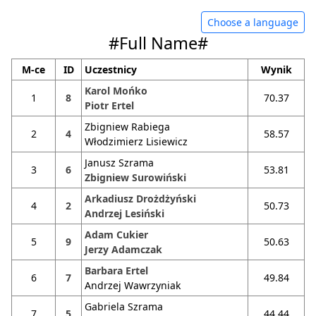
Choose a language
#Full Name#
M-ce
ID
Uczestnicy
Wynik
Karol Mońko
1
8
70.37
Piotr Ertel
Zbigniew Rabiega
2
4
58.57
Włodzimierz Lisiewicz
Janusz Szrama
3
6
53.81
Zbigniew Surowiński
Arkadiusz Drożdżyński
4
2
50.73
Andrzej Lesiński
Adam Cukier
5
9
50.63
Jerzy Adamczak
Barbara Ertel
6
7
49.84
Andrzej Wawrzyniak
Gabriela Szrama
7
5
44.44