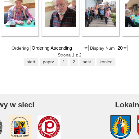
Ordering
Display Num
Strona 1 z 2
start
poprz.
1
2
nast.
koniec
wy w sieci
Lokaln