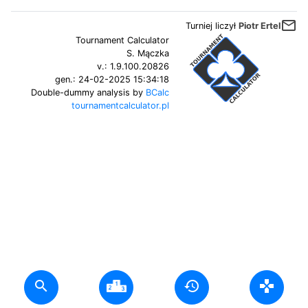
mail_outline
Turniej liczył
Piotr Ertel
Tournament Calculator
S. Mączka
v.:
1.9.100.20826
gen.:
24-02-2025 15:34:18
Double-dummy analysis by
BCalc
tournamentcalculator.pl
search
history
gamepad