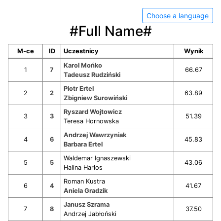
Choose a language
#Full Name#
M-ce
ID
Uczestnicy
Wynik
Karol Mońko
1
7
66.67
Tadeusz Rudziński
Piotr Ertel
2
2
63.89
Zbigniew Surowiński
Ryszard Wojtowicz
3
3
51.39
Teresa Hornowska
Andrzej Wawrzyniak
4
6
45.83
Barbara Ertel
Waldemar Ignaszewski
5
5
43.06
Halina Harłos
Roman Kustra
6
4
41.67
Aniela Gradzik
Janusz Szrama
7
8
37.50
Andrzej Jabłoński