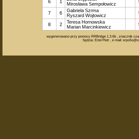
6
1
Mirosława Sempołowicz
Gabriela Szrma
7
6
Ryszard Wojtowicz
Teresa Hornowska
8
2
Marian Marcinkiewicz
wygenerowano przy pomocy RRBridge 1.3.6b , znacznik cza
Sędzia: Ertel Piotr , e-mail:
erpo5o@o2