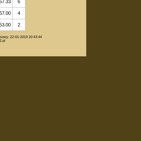
57.33
6
57.00
4
53.00
2
sowy: 22-01-2019 20:43:44
.pl