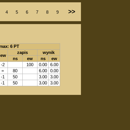
>>
4
5
6
7
8
9
max: 6 PT
zapis
wynik
lew
ns
ew
ns
ew
-2
100
0.00
6.00
=
80
6.00
0.00
-1
50
3.00
3.00
-1
50
3.00
3.00