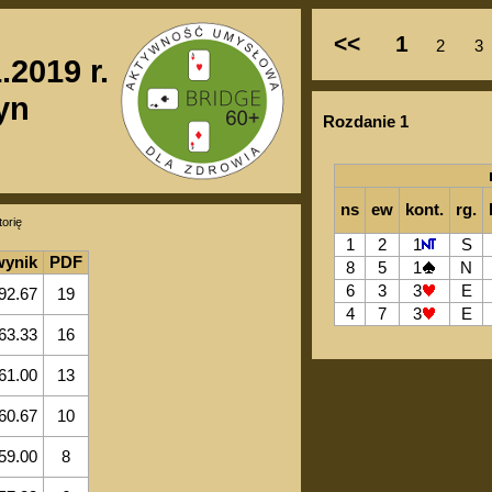
<<
1
2
3
.2019 r.
yn
Rozdanie 1
ns
ew
kont.
rg.
torię
1
2
1
S
wynik
PDF
8
5
1
N
6
3
3
E
92.67
19
4
7
3
E
63.33
16
61.00
13
60.67
10
59.00
8