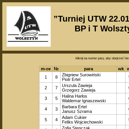
”Turniej UTW 22.01
BP i T Wolszt
kliknij na numer pary, aby obejrzeć his
m-ce
№
para
wk
Zbigniew Surowiński
1
8
Piotr Ertel
Urszula Zawieja
2
7
Grzegorz Zawieja
Halina Harłos
3
5
Waldemar Ignaszewski
Barbara Ertel
4
3
Janusz Szrama
Adam Cukier
5
4
Feliks Wojciechowski
Zofia Stępczak