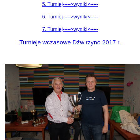
5. Turniej----->
wyniki
<-----
6. Turniej----->
wyniki
<-----
7. Turniej----->
wyniki
<-----
Turnieje wczasowe Dźwirzyno 2017 r.